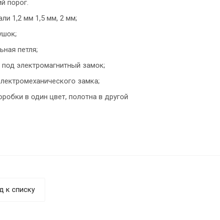
й порог.
ли 1,2 мм 1,5 мм, 2 мм;
ушок;
ьная петля;
 под электромагнитный замок;
электромеханического замка;
робки в один цвет, полотна в другой
д к списку