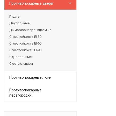
Противопожарные двери
Глухие
Двупольные
Дымогазонепроницаемые
Огнестойкость EI-30
Огнестойкость EI-60
Огнестойкость EI-90
Однопольные
С остеклением
Противопожарные люки
Противопожарные
перегородки