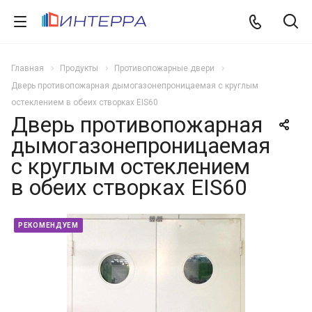
Главная
Продукты
Противопожарные двери
Дверь противопожарная дымогазонепроницаемая с круглым
остеклением в обеих створках EIS60
Дверь противопожарная
дымогазонепроницаемая
с круглым остеклением
в обеих створках EIS60
РЕКОМЕНДУЕМ