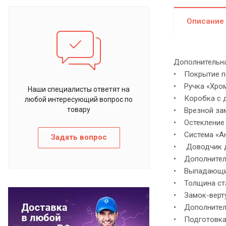
Описание
Дополнительна
• Покрытие по
• Ручка «Хром
Наши специалисты ответят на
• Коробка с д
любой интересующий вопрос по
товару
• Врезной зам
• Остекление 
• Система «Ан
Задать вопрос
• Доводчик дл
• Дополнител
• Выпадающий
• Толщина стал
• Замок-верт
• Дополнитель
• Подготовка 