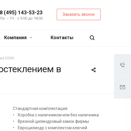
8 (495) 143-53-23
Заказать звонок
Пн. – Пт.: с 9:00 до 18:00
Компания
Контакты
ке EIS90
остеклением в
Стандартная комплектация:
• Коробка с наличником или без наличника
• Врезной цилиндровый замок фирмы
• Евроцилиндр с комплектом ключей