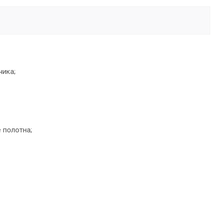
чика;
 полотна;