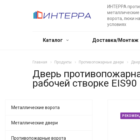
ИНТЕРРА прот
металлические 
ворота, люки н
условиях
Каталог
Доставка/Монтаж
Главная
Продукты
Противопожарные двери
Двер
Дверь противопожарна
рабочей створке EIS90
Металлические ворота
РЕКОМЕН
Металлические двери
Противопожарные ворота