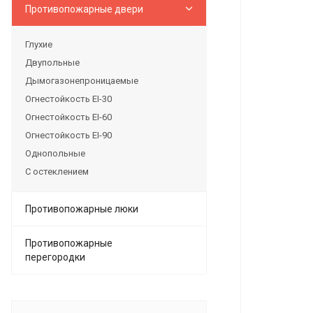
Противопожарные двери
Глухие
Двупольные
Дымогазонепроницаемые
Огнестойкость EI-30
Огнестойкость EI-60
Огнестойкость EI-90
Однопольные
С остеклением
Противопожарные люки
Противопожарные
перегородки