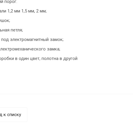
й порог.
ли 1,2 мм 1,5 мм, 2 мм;
ушок;
ьная петля;
 под электромагнитный замок;
электромеханического замка;
робки в один цвет, полотна в другой
д к списку