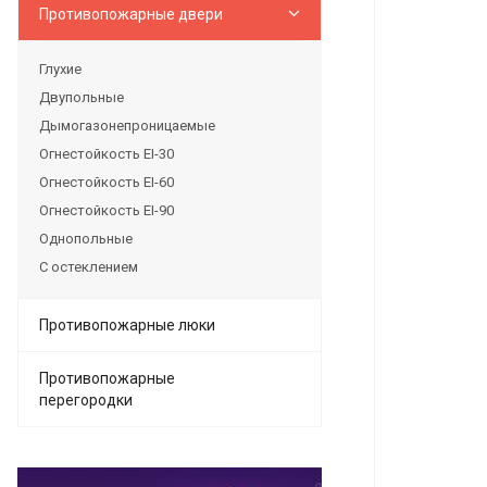
Противопожарные двери
Глухие
Двупольные
Дымогазонепроницаемые
Огнестойкость EI-30
Огнестойкость EI-60
Огнестойкость EI-90
Однопольные
С остеклением
Противопожарные люки
Противопожарные
перегородки