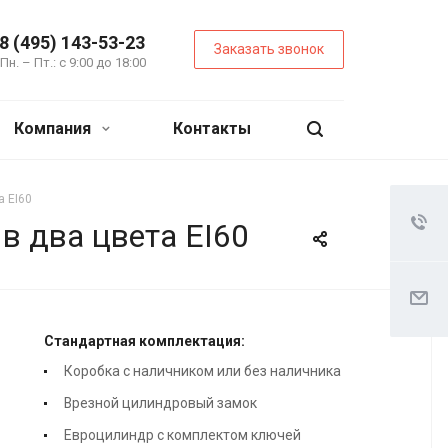
8 (495) 143-53-23
Заказать звонок
Пн. – Пт.: с 9:00 до 18:00
Компания
Контакты
а EI60
в два цвета EI60
Стандартная комплектация:
Коробка с наличником или без наличника
Врезной цилиндровый замок
Евроцилиндр с комплектом ключей