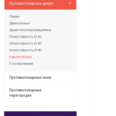
Противопожарные двери
Глухие
Двупольные
Дымогазонепроницаемые
Огнестойкость EI-30
Огнестойкость EI-60
Огнестойкость EI-90
Однопольные
С остеклением
Противопожарные люки
Противопожарные
перегородки