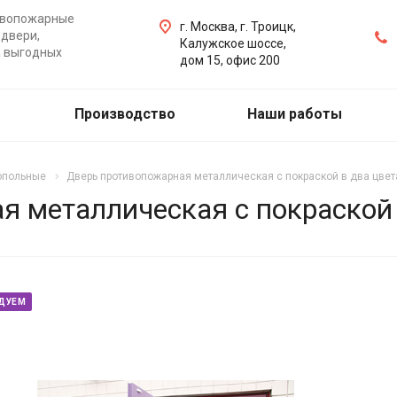
ивопожарные
г. Москва, г. Троицк,
двери,
Калужское шоссе,
а выгодных
дом 15, офис 200
Производство
Наши работы
опольные
Дверь противопожарная металлическая с покраской в два цвет
 металлическая с покраской 
ДУЕМ