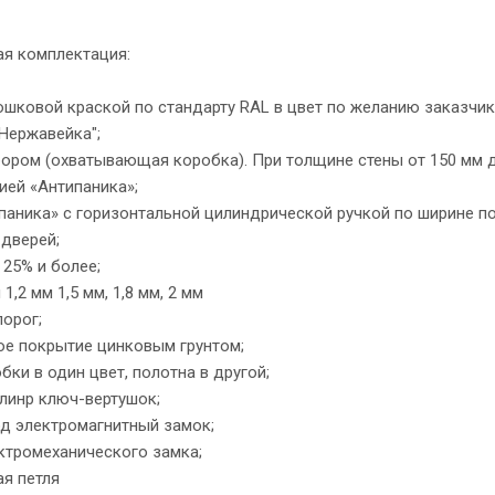
я комплектация:
шковой краской по стандарту RAL в цвет по желанию заказчи
"Нержавейка";
ором (охватывающая коробка). При толщине стены от 150 мм д
ией «Антипаника»;
паника» с горизонтальной цилиндрической ручкой по ширине по
дверей;
 25% и более;
1,2 мм 1,5 мм, 1,8 мм, 2 мм
орог;
е покрытие цинковым грунтом;
ки в один цвет, полотна в другой;
линр ключ-вертушок;
д электромагнитный замок;
ктромеханического замка;
я петля