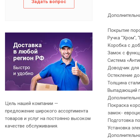
Задать вопрос
Дополнительна
Покрытие поро
Ручка "Хром", 
Коробка с доб
Замок с функц
Система «Анти
Доводчик для 
Остекление до
Толщина стали 
Выпадающий п
Дополнительно
Цель нашей компании —
Покраска короб
предложение широкого ассортимента
замок- евроци
товаров и услуг на постоянно высоком
Подготовка по
качестве обслуживания.
Установка эле
Дополнительна