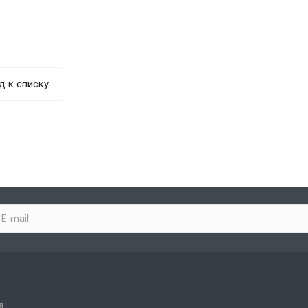
д к списку
а