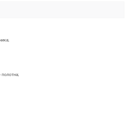
чика;
 полотна;