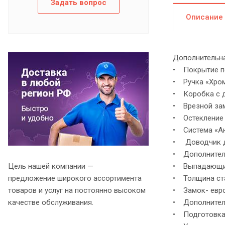
Задать вопрос
Описание
Дополнительна
• Покрытие по
• Ручка «Хром
• Коробка с д
• Врезной зам
• Остекление 
• Система «Ан
• Доводчик дл
• Дополнител
Цель нашей компании —
• Выпадающий
предложение широкого ассортимента
• Толщина стал
товаров и услуг на постоянно высоком
• Замок- евр
качестве обслуживания.
• Дополнитель
• Подготовка 