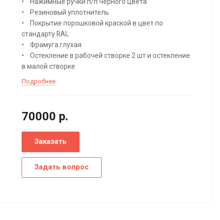
• Нажимные ручки п/п черного цвета
• Резиновый уплотнитель
• Покрытие порошковой краской в цвет по
стандарту RAL
• Фрамуга глухая
• Остекление в рабочей створке 2 шт и остекление
в малой створке
Подробнее
70000
р.
Заказать
Задать вопрос