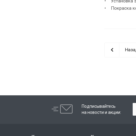
• Установка э
• Покраска ко
Наза
Подписывайтесь
на новости и акции: