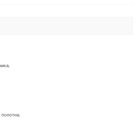
чика;
 полотна;