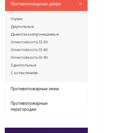
Противопожарные двери
Глухие
Двупольные
Дымогазонепроницаемые
Огнестойкость EI-30
Огнестойкость EI-60
Огнестойкость EI-90
Однопольные
С остеклением
Противопожарные люки
Противопожарные
перегородки