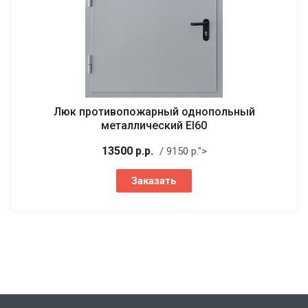
Люк противопожарный однопольный
металлический EI60
13500
р.
р.
/ 9150
р.
">
Заказать