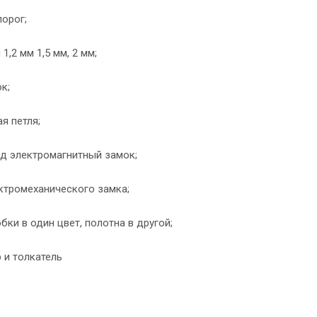
орог;
1,2 мм 1,5 мм, 2 мм;
к;
я петля;
д электромагнитный замок;
ктромеханического замка;
ки в один цвет, полотна в другой;
 и толкатель