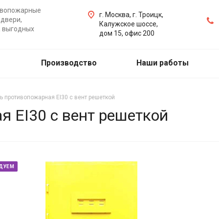
ивопожарные
г. Москва, г. Троицк,
двери,
Калужское шоссе,
а выгодных
дом 15, офис 200
Производство
Наши работы
ь противопожарная EI30 с вент решеткой
 EI30 с вент решеткой
ДУЕМ