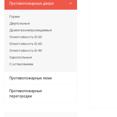
Противопожарные двери
Глухие
Двупольные
Дымогазонепроницаемые
Огнестойкость EI-30
Огнестойкость EI-60
Огнестойкость EI-90
Однопольные
С остеклением
Противопожарные люки
Противопожарные
перегородки