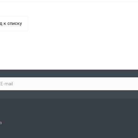
д к списку
а