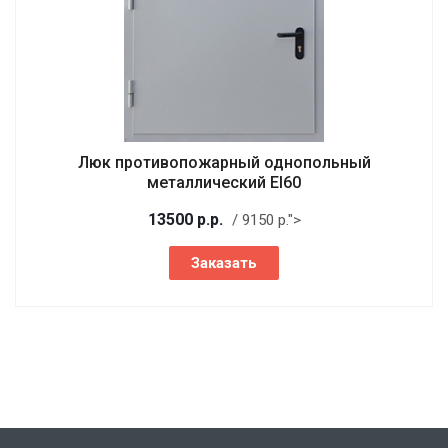
Люк противопожарный однопольный
металлический EI60
13500
р.
р.
/ 9150
р.
">
Заказать